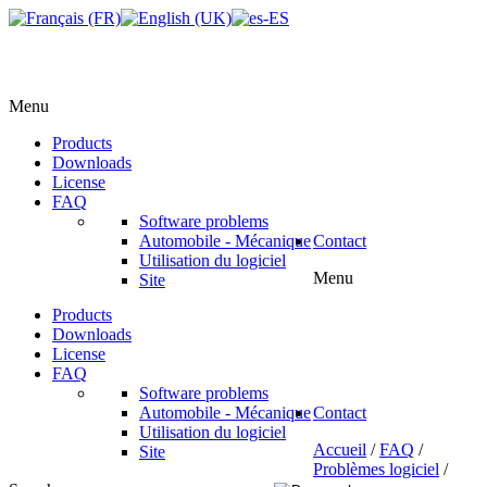
Menu
Products
Downloads
License
FAQ
Software problems
Automobile - Mécanique
Contact
Utilisation du logiciel
Menu
Site
Products
Downloads
License
FAQ
Software problems
Automobile - Mécanique
Contact
Utilisation du logiciel
Accueil
/
FAQ
/
Site
Problèmes logiciel
/