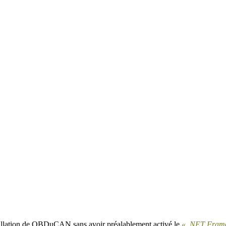
tallation de OBDuCAN sans avoir préalablement activé le
« .NET Frame