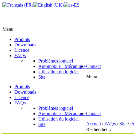
Menu
Produits
Downloads
Licence
FAQs
Problèmes logiciel
Automobile - Mécanique
Contact
Utilisation du logiciel
Menu
Site
Produits
Downloads
Licence
FAQs
Problèmes logiciel
Automobile - Mécanique
Contact
Utilisation du logiciel
Accueil
/
FAQs
/
Site
/
Pr
Site
Rechercher...