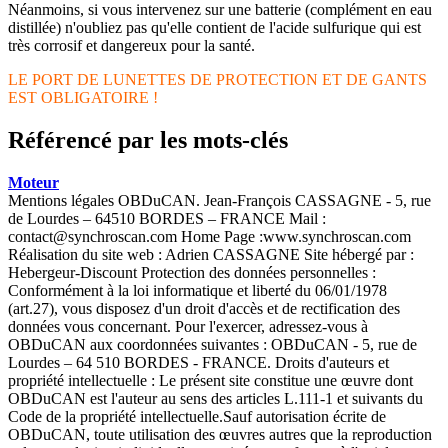
Néanmoins, si vous intervenez sur une batterie (complément en eau
distillée) n'oubliez pas qu'elle contient de l'acide sulfurique qui est
très corrosif et dangereux pour la santé.
LE PORT DE LUNETTES DE PROTECTION ET DE GANTS
EST OBLIGATOIRE !
Référencé par les mots-clés
Moteur
Mentions légales OBDuCAN. Jean-François CASSAGNE - 5, rue
de Lourdes – 64510 BORDES – FRANCE Mail :
contact@synchroscan.com Home Page :www.synchroscan.com
Réalisation du site web : Adrien CASSAGNE Site hébergé par :
Hebergeur-Discount Protection des données personnelles :
Conformément à la loi informatique et liberté du 06/01/1978
(art.27), vous disposez d'un droit d'accès et de rectification des
données vous concernant. Pour l'exercer, adressez-vous à
OBDuCAN aux coordonnées suivantes : OBDuCAN - 5, rue de
Lourdes – 64 510 BORDES - FRANCE. Droits d'auteurs et
propriété intellectuelle : Le présent site constitue une œuvre dont
OBDuCAN est l'auteur au sens des articles L.111-1 et suivants du
Code de la propriété intellectuelle.Sauf autorisation écrite de
OBDuCAN, toute utilisation des œuvres autres que la reproduction