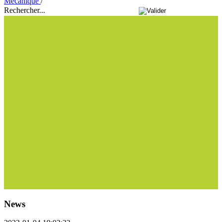
Mécanique
/
Rechercher...
News