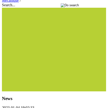
Mécanique
/
Search...
News
2023-01-04 19:02:33